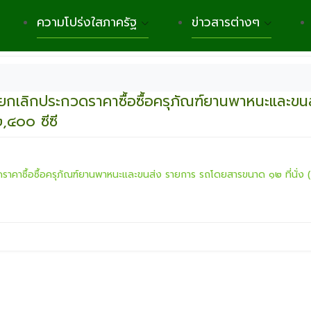
ความโปร่งใสภาครัฐ
ข่าวสารต่างๆ
ยกเลิกประกวดราคาซื้อซื้อครุภัณฑ์ยานพาหนะและขน
,๔๐๐ ซีซี
าคาซื้อซื้อครุภัณฑ์ยานพาหนะและขนส่ง รายการ รถโดยสารขนาด ๑๒ ที่นั่ง (ด